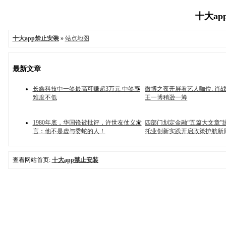
十大app
十大app禁止安装
»
站点地图
最新文章
长鑫科技中一签最高可赚超3万元 中签率
微博之夜开屏看艺人咖位: 肖战
难度不低
王一博稍逊一筹
1980年底，华国锋被批评，许世友仗义发
四部门划定金融“五篇大文章”
言：他不是虚与委蛇的人！
托业创新实践开启政策护航新
查看网站首页:
十大app禁止安装